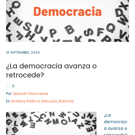
Sector Público
Empresa Privada
Servicios
Servicios
18 SEPTIEMBRE, 2024
¿La democracia avanza o
retrocede?
0
Por
Orlando Goncalves
En
Análisis Político
,
Articulos
,
Noticias
¿La
democraci
a avanza o