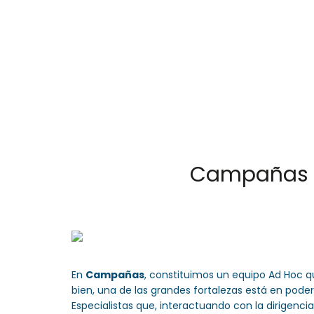
Cota
, Cundinamarca
Colombia
57- 601
In
Campañas y 
En
Campañas
, constituimos un equipo Ad Hoc 
bien, una de las grandes fortalezas está en pod
Especialistas que, interactuando con la dirigencia