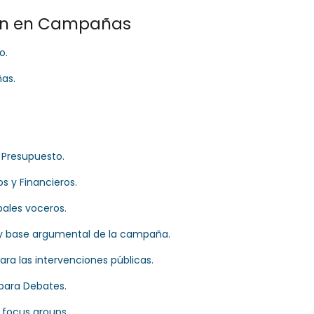
lan en Campañas
o.
ñas.
 Presupuesto.
s y Financieros.
pales voceros.
, y base argumental de la campaña.
ra las intervenciones públicas.
para Debates.
, focus groups.