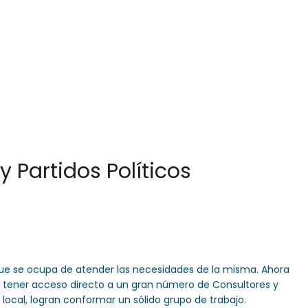
 757 72 76
og@orlandogoncalves.net
icio
Orlando Goncalves
Servicios
Publicacion
Partidos Políticos
que se ocupa de atender las necesidades de la misma. Ahora
er tener acceso directo a un gran número de Consultores y
 local, logran conformar un sólido grupo de trabajo.