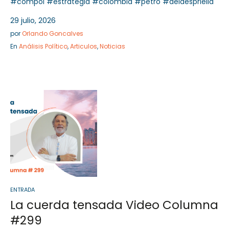
#compol #estrategia #colombia #petro #delaespriella
29 julio, 2026
por
Orlando Goncalves
En
Análisis Político
,
Articulos
,
Noticias
ENTRADA
La cuerda tensada Video Columna
#299