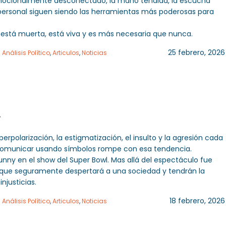
mocionalmente desconectado, la mano tendida, la escucha
personal siguen siendo las herramientas más poderosas para
 está muerta, está viva y es más necesaria que nunca.
25 febrero, 2026
n
Análisis Político
,
Articulos
,
Noticias
.
rpolarización, la estigmatización, el insulto y la agresión cada
comunicar usando símbolos rompe con esa tendencia.
unny en el show del Super Bowl. Mas allá del espectáculo fue
a que seguramente despertará a una sociedad y tendrán la
injusticias.
18 febrero, 2026
n
Análisis Político
,
Articulos
,
Noticias