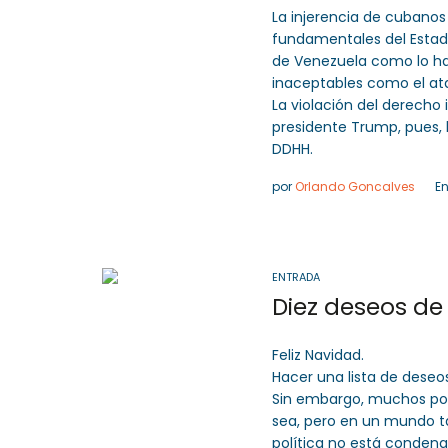
La injerencia de cubano
fundamentales del Estado 
de Venezuela como lo han
inaceptables como el at
La violación del derecho 
presidente Trump, pues, l
DDHH.
por
Orlando Goncalves
E
ENTRADA
Diez deseos de 
Feliz Navidad.
Hacer una lista de deseos
Sin embargo, muchos podr
sea, pero en un mundo ta
política no está condena