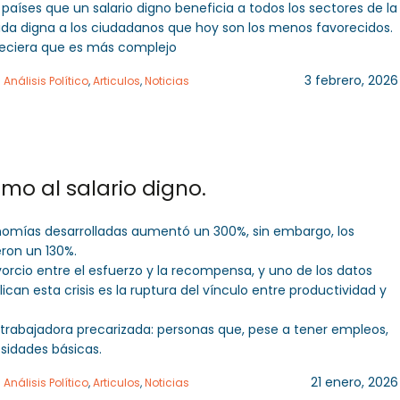
s países que un salario digno beneficia a todos los sectores de la
ida digna a los ciudadanos que hoy son los menos favorecidos.
eciera que es más complejo
3 febrero, 2026
n
Análisis Político
,
Articulos
,
Noticias
imo al salario digno.
nomías desarrolladas aumentó un 300%, sin embargo, los
eron un 130%.
vorcio entre el esfuerzo y la recompensa, y uno de los datos
an esta crisis es la ruptura del vínculo entre productividad y
e trabajadora precarizada: personas que, pese a tener empleos,
esidades básicas.
21 enero, 2026
n
Análisis Político
,
Articulos
,
Noticias