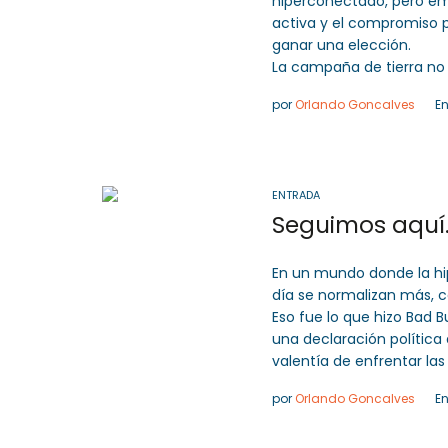
hiperconectado, pero e
activa y el compromiso 
ganar una elección.
La campaña de tierra no
por
Orlando Goncalves
E
ENTRADA
Seguimos aquí
En un mundo donde la hipe
día se normalizan más, 
Eso fue lo que hizo Bad B
una declaración polític
valentía de enfrentar las 
por
Orlando Goncalves
E