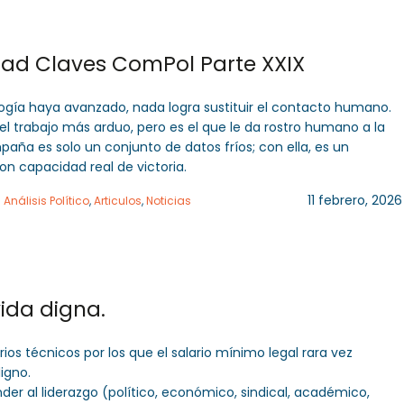
Golpe de realidad Claves ComPol Parte XXIX
ogía haya avanzado, nada logra sustituir el contacto humano.
el trabajo más arduo, pero es el que le da rostro humano a la
ampaña es solo un conjunto de datos fríos; con ella, es un
on capacidad real de victoria.
11 febrero, 2026
n
Análisis Político
,
Articulos
,
Noticias
vida digna.
erios técnicos por los que el salario mínimo legal rara vez
digno.
ender al liderazgo (político, económico, sindical, académico,