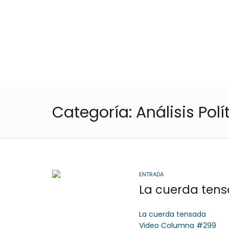
Cota
, Cundinamarca
Colombia
57- 601
Inicio
Categoría:
Análisis Polí
ENTRADA
La cuerda ten
La cuerda tensada
Video Columna #299