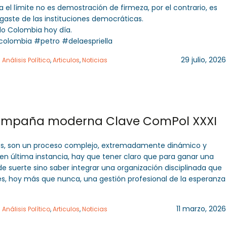
 el límite no es demostración de firmeza, por el contrario, es
gaste de las instituciones democráticas.
ndo Colombia hoy día.
olombia #petro #delaespriella
29 julio, 2026
n
Análisis Político
,
Articulos
,
Noticias
ampaña moderna Clave ComPol XXXI
es, son un proceso complejo, extremadamente dinámico y
 en última instancia, hay que tener claro que para ganar una
de suerte sino saber integrar una organización disciplinada que
 es, hoy más que nunca, una gestión profesional de la esperanza
11 marzo, 2026
n
Análisis Político
,
Articulos
,
Noticias