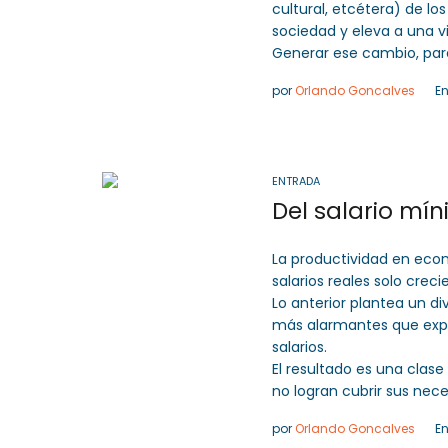
cultural, etcétera) de lo
sociedad y eleva a una v
Generar ese cambio, par
por
Orlando Goncalves
E
ENTRADA
Del salario mín
La productividad en eco
salarios reales solo creci
Lo anterior plantea un di
más alarmantes que explic
salarios.
El resultado es una clas
no logran cubrir sus nec
por
Orlando Goncalves
E