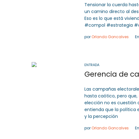
Tensionar la cuerda hasta
un camino directo al des
Eso es lo que está vivie
#compol #estrategia #c
por
Orlando Goncalves
E
ENTRADA
Gerencia de c
Las campañas electoral
hasta caótico, pero que,
elección no es cuestión 
entienda que la política
y la percepción
por
Orlando Goncalves
E