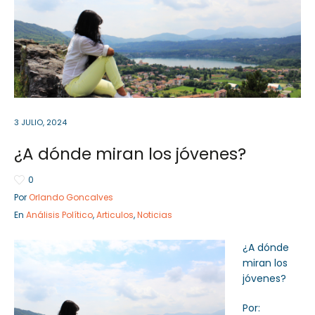
Sector Público
Empresa Privada
Servicios
Servicios
3 JULIO, 2024
¿A dónde miran los jóvenes?
0
Por
Orlando Goncalves
En
Análisis Político
,
Articulos
,
Noticias
¿A dónde
miran los
jóvenes?
Por: