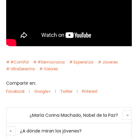
#ComPol
#Democracia
Esperanza
Jovenes
UltraDerecha
Valores
Compartir en:
Facebook
Google+
Twitter
Pinterest
¿María Corina Machado, Nobel de la Paz?
¿A dónde miran los jóvenes?