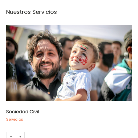
Nuestros Servicios
Sociedad Civil
Se
Servicios
Ser