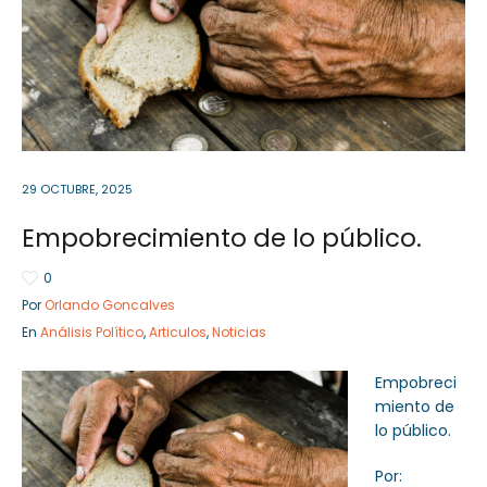
Sector Público
Empresa Privada
Servicios
Servicios
29 OCTUBRE, 2025
Empobrecimiento de lo público.
0
Por
Orlando Goncalves
En
Análisis Político
,
Articulos
,
Noticias
Empobreci
miento de
lo público.
Por: