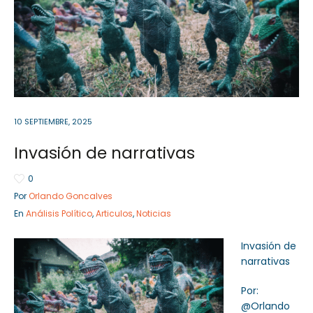
Sector Público
Empresa Privada
Servicios
Servicios
10 SEPTIEMBRE, 2025
Invasión de narrativas
0
Por
Orlando Goncalves
En
Análisis Político
,
Articulos
,
Noticias
Invasión de
narrativas
Por:
@Orlando