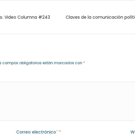
Deseos no preñan, pero pueden hacer daño. Video Columna #243
s campos obligatorios están marcados con
*
Correo electrónico´
*
W