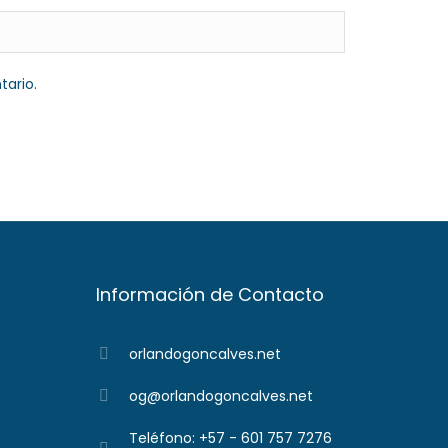
tario.
Información de Contacto
orlandogoncalves.net
og@orlandogoncalves.net
Teléfono: +57 - 601 757 7276