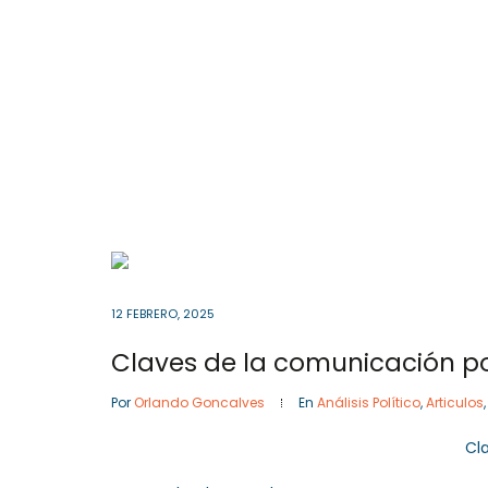
Cota
, Cundinamarca
Colombia
57- 601
Inicio
12 FEBRERO, 2025
Claves de la comunicación po
Por
Orlando Goncalves
En
Análisis Político
,
Articulos
Cl