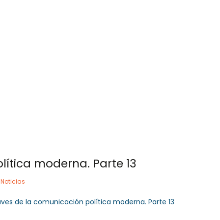
 757 72 76
og@orlandogoncalves.net
Orlando Goncalves
Servicios
Publicacione
lítica moderna. Parte 13
,
Noticias
aves de la comunicación política moderna. Parte 13