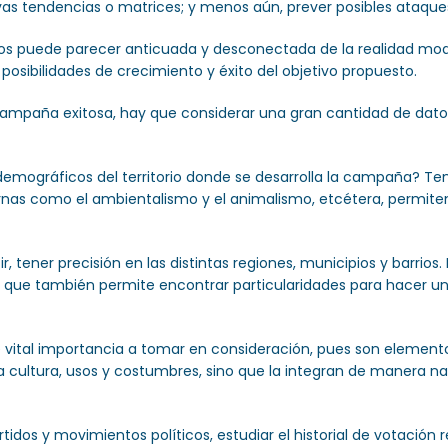
vas tendencias o matrices; y menos aún, prever posibles ataques
os puede parecer anticuada y desconectada de la realidad mod
 posibilidades de crecimiento y éxito del objetivo propuesto.
 campaña exitosa, hay que considerar una gran cantidad de dato
emográficos del territorio donde se desarrolla la campaña? Tene
rnas como el ambientalismo y el animalismo, etcétera, permite
, tener precisión en las distintas regiones, municipios y barrios
no que también permite encontrar particularidades para hacer
de vital importancia a tomar en consideración, pues son eleme
la cultura, usos y costumbres, sino que la integran de manera n
rtidos y movimientos políticos, estudiar el historial de votación