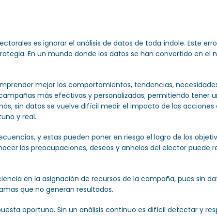
orales es ignorar el análisis de datos de toda índole. Este erro
ategia. En un mundo donde los datos se han convertido en el nu
 comprender mejor los comportamientos, tendencias, necesidades 
 campañas más efectivas y personalizadas; permitiendo tener u
s, sin datos se vuelve difícil medir el impacto de las acciones d
uno y real.
secuencias, y estas pueden poner en riesgo el logro de los obj
onocer las preocupaciones, deseos y anhelos del elector puede 
ciencia en la asignación de recursos de la campaña, pues sin dat
gramas que no generan resultados.
puesta oportuna. Sin un análisis continuo es difícil detectar y 