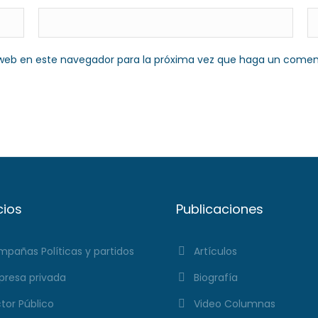
o web en este navegador para la próxima vez que haga un comen
cios
Publicaciones
pañas Políticas y partidos
Artículos
resa privada
Biografía
tor Público
Video Columnas