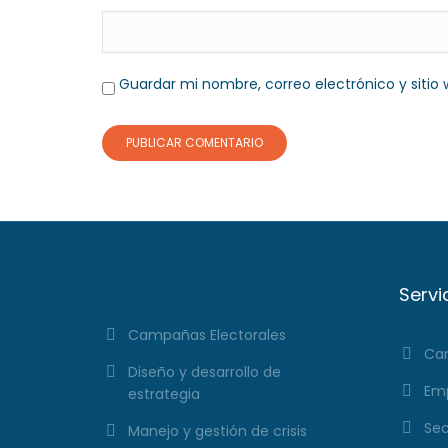
Guardar mi nombre, correo electrónico y siti
Servi
Campañas Electorales
Cam
Diseño y desarrollo de
Emp
estrategia
Sec
Manejo y gestión de crisis