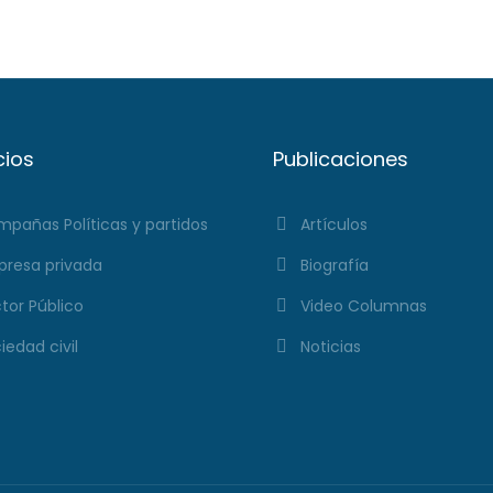
cios
Publicaciones
pañas Políticas y partidos
Artículos
resa privada
Biografía
tor Público
Video Columnas
iedad civil
Noticias