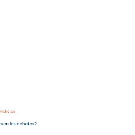
 757 72 76
og@orlandogoncalves.net
Orlando Goncalves
Servicios
Publicacione
,
Noticias
irven los debates?