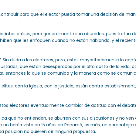
 contribuir para que el elector pueda tomar una decisión de man
istintos países, pero generalmente son aburridos, pues tratan d
híben que les enfoquen cuando no están hablando, y el recient
? Sin duda a los electores, pero, estos mayoritariamente lo con
ustadas, que están desesperados por el alto costo de la vida, po
ar, entonces lo que se comunica y la manera como se comunica
elites, con la Iglesia, con la justicia, están contra establishmen
estos electores eventualmente cambiar de actitud con el debate
tica que no entienden, se aburren con sus discusiones y no ven 
 no había visto en 15 años en Panamá, es más, un porcentaje re
a posición no quieren oír ninguna propuesta.