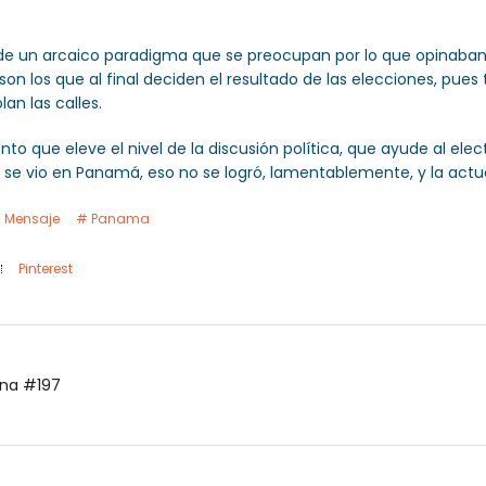
esde un arcaico paradigma que se preocupan por lo que opinaban 
n los que al final deciden el resultado de las elecciones, pues
an las calles.
to que eleve el nivel de la discusión política, que ayude al elec
 se vio en Panamá, eso no se logró, lamentablemente, y la act
Mensaje
Panama
Pinterest
e Video Columna #197