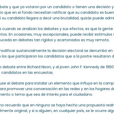
ebate y que ya votaron por un candidato o tienen una decisión y
o que en el fondo necesitan ratificar que su candidato es bueno
si su candidato llegara a decir una brutalidad, quizás puede adm
cuando se analizan los debates y sus efectos, es que la gente
ientos. En ocasiones, muy excepcionales, puede recibir estímulos 
 suceda en debates tan rígidos y acartonados es muy remota.
odificar sustancialmente la decisión electoral se derrumbó en Br
n los que participaron los candidatos que a la postre resultaron 
co debate entre Richard Nixon, y al joven John F. Kennedy de 19
s candidatos en las encuestas.
se el debate para instalar un elemento que influya en la campa
para promover una conversación en las redes y en los hogares de l
emento o tema que sea de interés para el ciudadano.
no recuerdo que en ninguno se haya hecho una propuesta realmen
almente original, y si a alguien, en cualquier país, se le ocurre