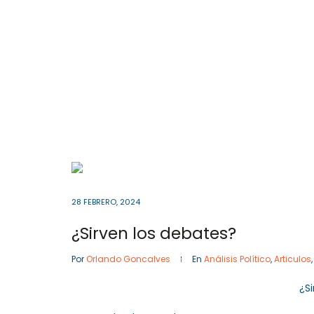
Cota
, Cundinamarca
Colombia
57- 601
Inicio
28 FEBRERO, 2024
¿Sirven los debates?
Por
Orlando Goncalves
En
Análisis Político
,
Articulos
¿S