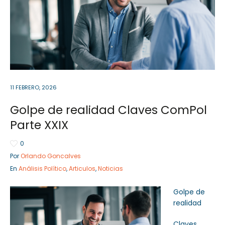
Sector Público
Empresa Privada
Servicios
Servicios
11 FEBRERO, 2026
Golpe de realidad Claves ComPol
Parte XXIX
0
Por
Orlando Goncalves
En
Análisis Político
,
Articulos
,
Noticias
Golpe de
realidad
Claves