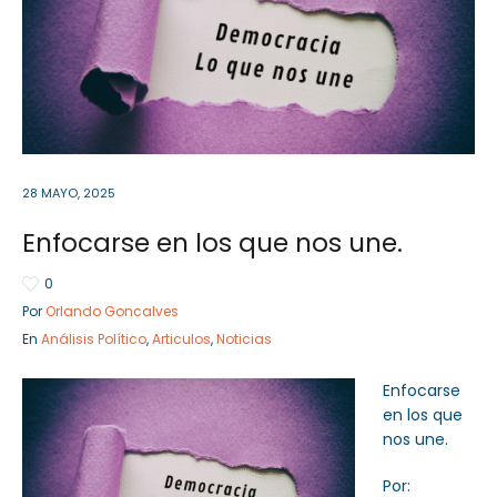
Sector Público
Empresa Privada
Servicios
Servicios
28 MAYO, 2025
Enfocarse en los que nos une.
0
Por
Orlando Goncalves
En
Análisis Político
,
Articulos
,
Noticias
Enfocarse
en los que
nos une.
Por: