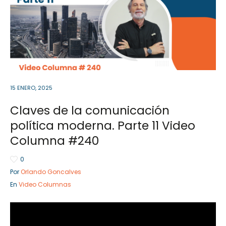
Sector Público
Empresa Privada
Servicios
Servicios
15 ENERO, 2025
Claves de la comunicación
política moderna. Parte 11 Video
Columna #240
0
Por
Orlando Goncalves
En
Video Columnas