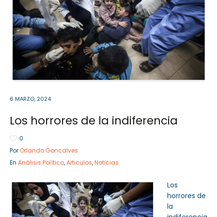
Sector Público
Empresa Privada
Servicios
Servicios
6 MARZO, 2024
Los horrores de la indiferencia
0
Por
Orlando Goncalves
En
Análisis Político
,
Articulos
,
Noticias
Los
horrores de
la