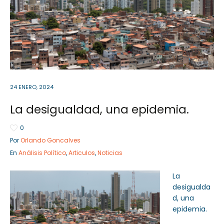
Sector Público
Empresa Privada
Servicios
Servicios
24 ENERO, 2024
La desigualdad, una epidemia.
0
Por
Orlando Goncalves
En
Análisis Político
,
Articulos
,
Noticias
La
desigualda
d, una
epidemia.