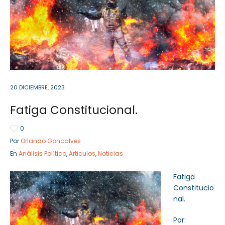
Sector Público
Empresa Privada
Servicios
Servicios
20 DICIEMBRE, 2023
Fatiga Constitucional.
0
Por
Orlando Goncalves
En
Análisis Político
,
Articulos
,
Noticias
Fatiga
Constitucio
nal.
Por: