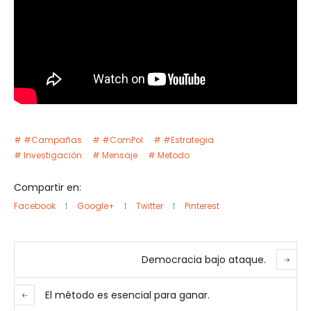
#Campañas
#ComPol
#Estrategia
Investigación
Mensaje
Metodo
Compartir en:
Facebook
Google+
Twitter
Pinterest
Democracia bajo ataque.
El método es esencial para ganar.