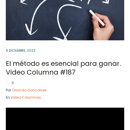
Sector Público
Empresa Privada
Servicios
Servicios
6 DICIEMBRE, 2023
El método es esencial para ganar.
Video Columna #187
0
Por
Orlando Goncalves
En
Video Columnas