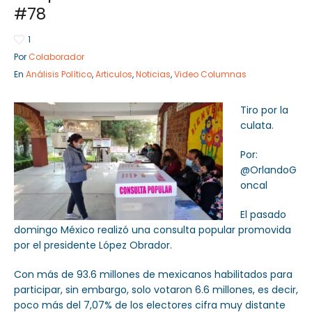
#78
1
Por
Colaborador
Sector Público
Empresa Privada
En
Análisis Político
,
Articulos
,
Noticias
,
Video Columnas
Servicios
Servicios
Tiro por la
culata.
Por:
@OrlandoG
oncal
El pasado
domingo México realizó una consulta popular promovida
por el presidente López Obrador.
Con más de 93.6 millones de mexicanos habilitados para
participar, sin embargo, solo votaron 6.6 millones, es decir,
poco más del 7,07% de los electores cifra muy distante