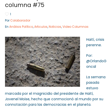
columna #75
1
Por
Colaborador
Sector Público
Empresa Privada
En
Análisis Político
,
Articulos
,
Noticias
,
Video Columnas
Servicios
Servicios
Haití, crisis
perenne.
Por:
@OrlandoG
oncal
La semana
pasada
estuvo
marcada por el magnicidio del presidente de Haití,
Jovenel Moïse, hecho que conmocionó al mundo por su
connotación para las democracias en el planeta.