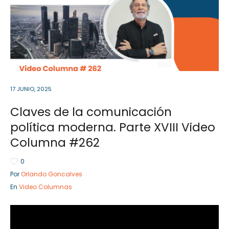
Sector Público
Empresa Privada
Servicios
Servicios
17 JUNIO, 2025
Claves de la comunicación
política moderna. Parte XVIII Video
Columna #262
0
Por
Orlando Goncalves
En
Video Columnas