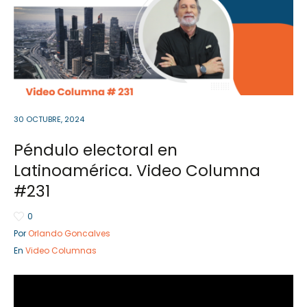
Sector Público
Empresa Privada
Servicios
Servicios
30 OCTUBRE, 2024
Péndulo electoral en
Latinoamérica. Video Columna
#231
0
Por
Orlando Goncalves
En
Video Columnas