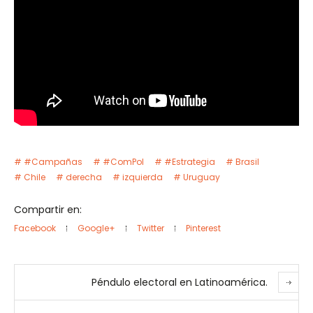
#Campañas
#ComPol
#Estrategia
Brasil
Chile
derecha
izquierda
Uruguay
Compartir en:
Facebook
Google+
Twitter
Pinterest
Péndulo electoral en Latinoamérica.