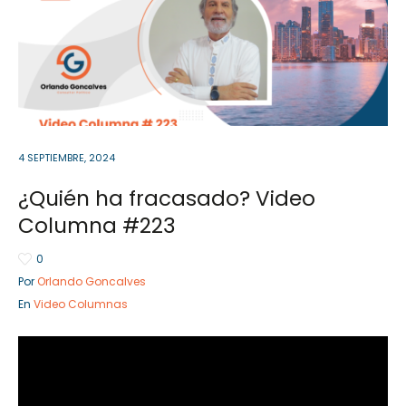
Sector Público
Empresa Privada
Servicios
Servicios
4 SEPTIEMBRE, 2024
¿Quién ha fracasado? Video
Columna #223
0
Por
Orlando Goncalves
En
Video Columnas