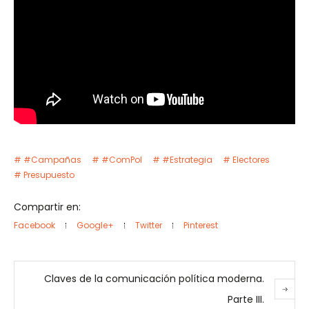
#Campañas
#ComPol
#Estrategia
Electores
Presupuesto
Compartir en:
Facebook
Google+
Twitter
Pinterest
Claves de la comunicación política moderna.
Parte III.