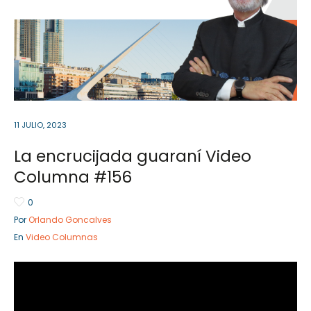
Sector Público
Empresa Privada
Servicios
Servicios
11 JULIO, 2023
La encrucijada guaraní Video
Columna #156
0
Por
Orlando Goncalves
En
Video Columnas