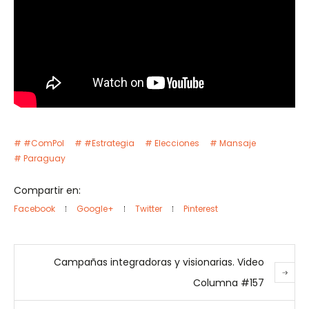
#ComPol
#Estrategia
Elecciones
Mansaje
Paraguay
Compartir en:
Facebook
Google+
Twitter
Pinterest
Campañas integradoras y visionarias. Video
Columna #157