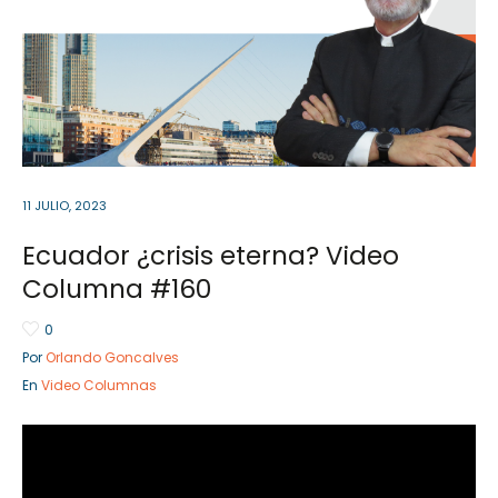
Sector Público
Empresa Privada
Servicios
Servicios
11 JULIO, 2023
Ecuador ¿crisis eterna? Video
Columna #160
0
Por
Orlando Goncalves
En
Video Columnas