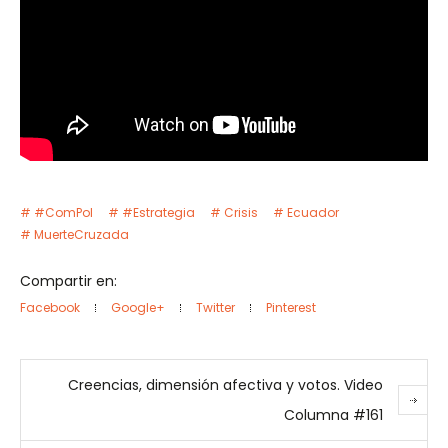
#ComPol
#Estrategia
Crisis
Ecuador
MuerteCruzada
Compartir en:
Facebook
Google+
Twitter
Pinterest
Creencias, dimensión afectiva y votos. Video
Columna #161