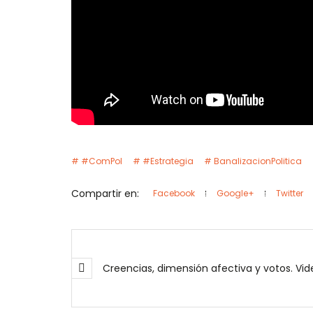
#ComPol
#Estrategia
BanalizacionPolitica
Compartir en:
Facebook
Google+
Twitter
Creencias,