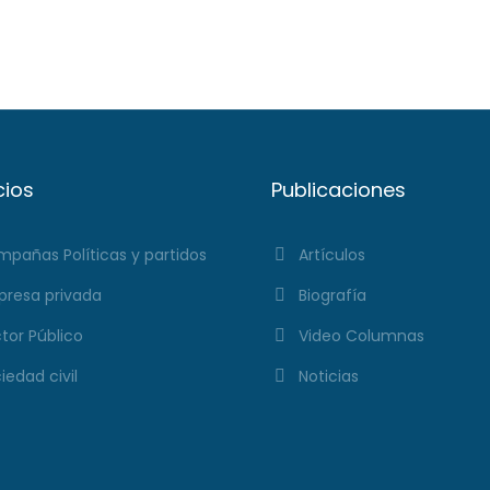
cios
Publicaciones
pañas Políticas y partidos
Artículos
resa privada
Biografía
tor Público
Video Columnas
iedad civil
Noticias