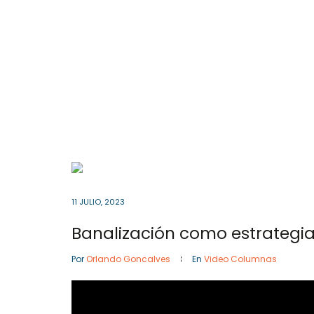
Cota
, Cundinamarca
Colombia
57- 601
Inicio
11 JULIO, 2023
Por
Orlando Goncalves
En
Video Columnas