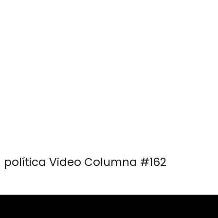
 757 72 76
og@orlandogoncalves.net
Orlando Goncalves
Servicios
Publicacione
Banalización como estrategia política Video Columna #162