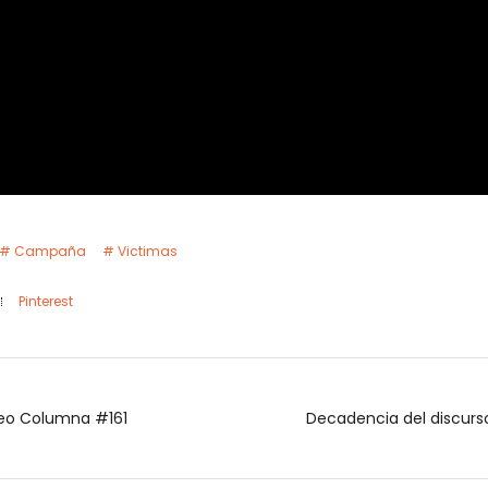
Campaña
Victimas
Pinterest
 dimensión afectiva y votos. Video Columna #161