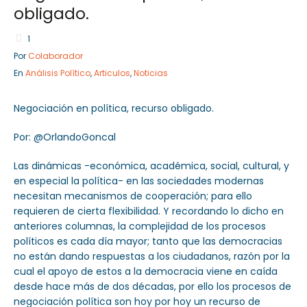
obligado.
1
Por
Colaborador
Sector Público
Empresa Privada
En
Análisis Político
,
Articulos
,
Noticias
Servicios
Servicios
Negociación en política, recurso obligado.
Por: @OrlandoGoncal
Las dinámicas -económica, académica, social, cultural, y
en especial la política- en las sociedades modernas
necesitan mecanismos de cooperación; para ello
requieren de cierta flexibilidad. Y recordando lo dicho en
anteriores columnas, la complejidad de los procesos
políticos es cada día mayor; tanto que las democracias
no están dando respuestas a los ciudadanos, razón por la
cual el apoyo de estos a la democracia viene en caída
desde hace más de dos décadas, por ello los procesos de
negociación política son hoy por hoy un recurso de