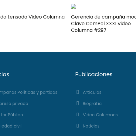
ensada Video Columna
Gerencia de campaña mo
Clave ComPol XXXI Video
Columna #297
cios
Publicaciones
pañas Políticas y partidos
Artículos
resa privada
Biografía
tor Público
Video Columnas
iedad civil
Noticias