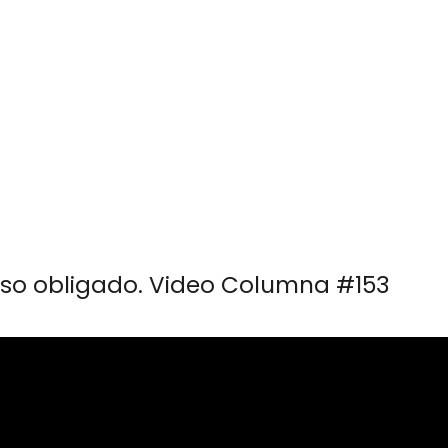
 757 72 76
og@orlandogoncalves.net
Orlando Goncalves
Servicios
Publicacione
urso obligado. Video Columna #153