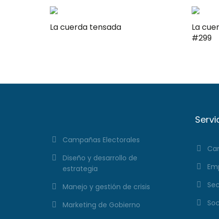
La cuerda tensada
La cuerda t
#299
Servi
Campañas Electorales
Cam
Diseño y desarrollo de
Emp
estrategia
Sec
Manejo y gestión de crisis
Soc
Marketing de Gobierno