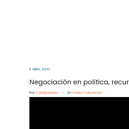
Cota
, Cundinamarca
Colombia
57- 601
Inicio
5 ABRIL, 2023
Negociación en política, rec
Por
Colaborador
En
Video Columnas