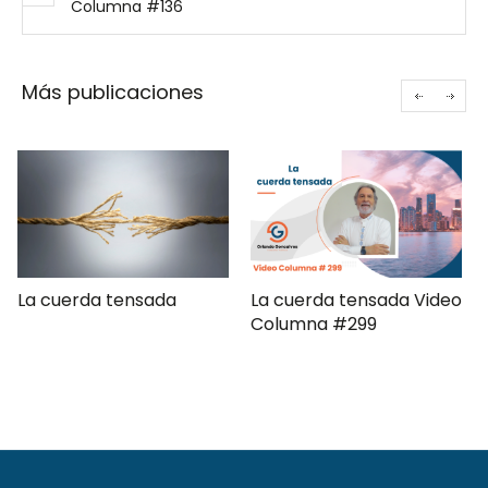
Columna #136
Más publicaciones
La cuerda tensada Video
Gerencia de campaña
Columna #299
moderna Clave ComPol
XXXI Video Columna
#297