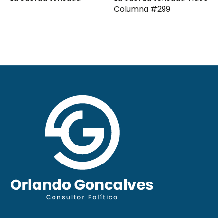
Columna #299
moderna Clave ComPol
XXXI Video Columna
#297