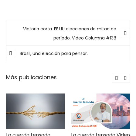
Victoria corta. EE.UU elecciones de mitad de
período. Video Columna #138
Brasil, una elección para pensar.
Más publicaciones
tensada
La cuerda tensada Video
Gerencia de