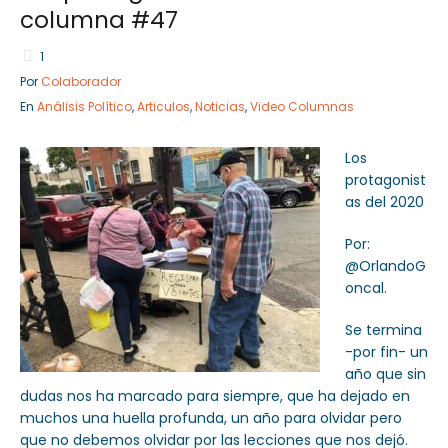
columna #47
1
Por
Colaborador
Sector Público
Empresa Privada
En
Análisis Político
,
Articulos
,
Noticias
,
Video Columnas
Servicios
Servicios
Los
protagonist
as del 2020
Por:
@OrlandoG
oncal.
Se termina
-por fin- un
año que sin
dudas nos ha marcado para siempre, que ha dejado en
muchos una huella profunda, un año para olvidar pero
que no debemos olvidar por las lecciones que nos dejó.