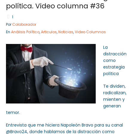
política. Video columna #36
1
Por
Colaborador
Sector Público
Empresa Privada
En
Análisis Político
,
Articulos
,
Noticias
,
Video Columnas
Servicios
Servicios
La
distracción
como
estrategia
política
Te dividen,
radicalizan,
mienten y
generan
temor.
Entrevista que me hiciera Napoleón Bravo para su canal
@Bravo24, donde hablamos de la distracción como