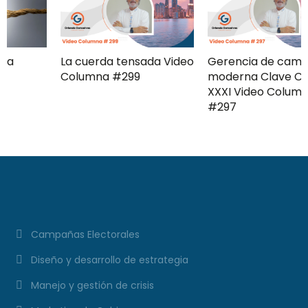
La cuerda tensada Video
Gerencia de campaña
Columna #299
moderna Clave ComPol
XXXI Video Columna
#297
Campañas Electorales
Diseño y desarrollo de estrategia
Manejo y gestión de crisis