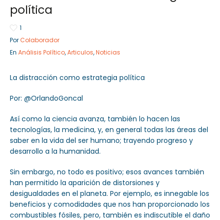
política
1
Por
Colaborador
Sector Público
Empresa Privada
En
Análisis Político
,
Articulos
,
Noticias
Servicios
Servicios
La distracción como estrategia política
Por: @OrlandoGoncal
Así como la ciencia avanza, también lo hacen las
tecnologías, la medicina, y, en general todas las áreas del
saber en la vida del ser humano; trayendo progreso y
desarrollo a la humanidad.
Sin embargo, no todo es positivo; esos avances también
han permitido la aparición de distorsiones y
desigualdades en el planeta. Por ejemplo, es innegable los
beneficios y comodidades que nos han proporcionado los
combustibles fósiles, pero, también es indiscutible el daño