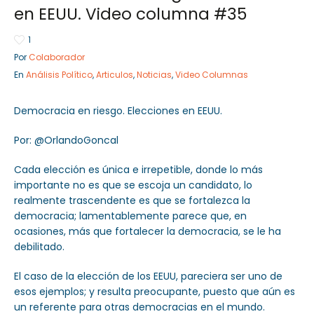
en EEUU. Video columna #35
1
Por
Colaborador
Sector Público
Empresa Privada
En
Análisis Político
,
Articulos
,
Noticias
,
Video Columnas
Servicios
Servicios
Democracia en riesgo. Elecciones en EEUU.
Por: @OrlandoGoncal
Cada elección es única e irrepetible, donde lo más
importante no es que se escoja un candidato, lo
realmente trascendente es que se fortalezca la
democracia; lamentablemente parece que, en
ocasiones, más que fortalecer la democracia, se le ha
debilitado.
El caso de la elección de los EEUU, pareciera ser uno de
esos ejemplos; y resulta preocupante, puesto que aún es
un referente para otras democracias en el mundo.