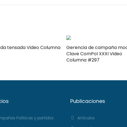
ensada Video Columna
Gerencia de campaña mo
Clave ComPol XXXI Video
Columna #297
cios
Publicaciones
pañas Políticas y partidos
Artículos