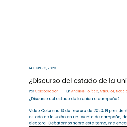
Cota
, Cundinamarca
Colombia
57- 601
Inicio
14 FEBRERO, 2020
¿Discurso del estado de la 
Por
Colaborador
En
Análisis Político
,
Articulos
,
Notici
¿Discurso del estado de la unión o campaña?
Video Columna 13 de febrero de 2020. El preside
estado de la unión en un evento de campaña, don
electoral. Debatamos sobre este tema, me enca