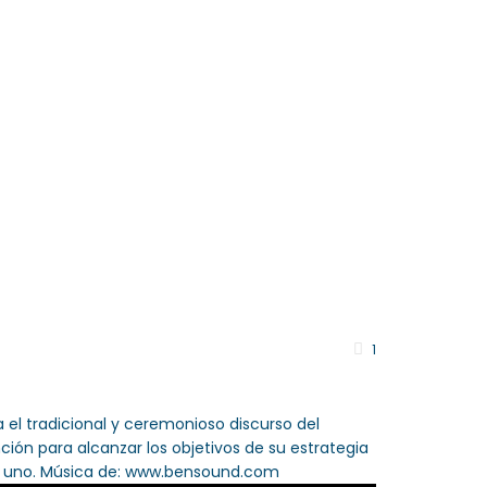
s
Descargar Libro
Contacto
1
el tradicional y ceremonioso discurso del
ón para alcanzar los objetivos de su estrategia
a uno. Música de: www.bensound.com