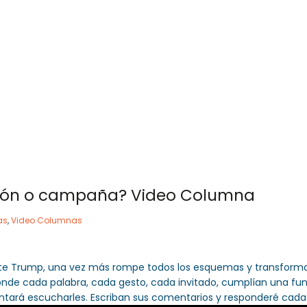
 757 72 76
og@orlandogoncalves.net
Orlando Goncalves
Servicios
Publicacione
unión o campaña? Video Columna
as
,
Video Columnas
nte Trump, una vez más rompe todos los esquemas y transforma 
de cada palabra, cada gesto, cada invitado, cumplían una funci
ntará escucharles. Escriban sus comentarios y responderé cad