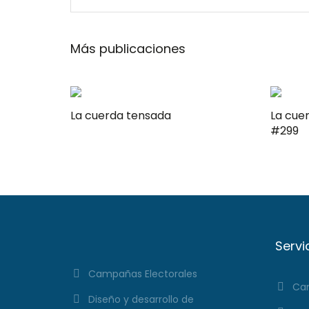
Más publicaciones
La cuerda tensada
La cuerda t
#299
Servi
Campañas Electorales
Cam
Diseño y desarrollo de