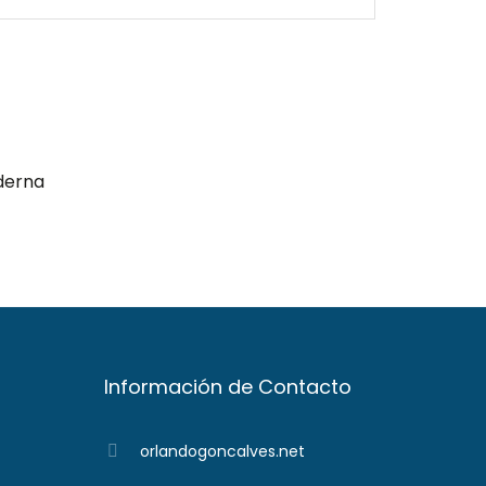
derna
Información de Contacto
orlandogoncalves.net