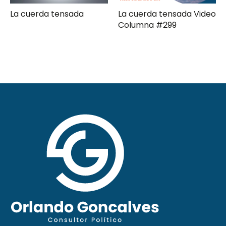
La cuerda tensada Video
Gerencia de campaña
Columna #299
moderna Clave ComPol
XXXI Video Columna
#297