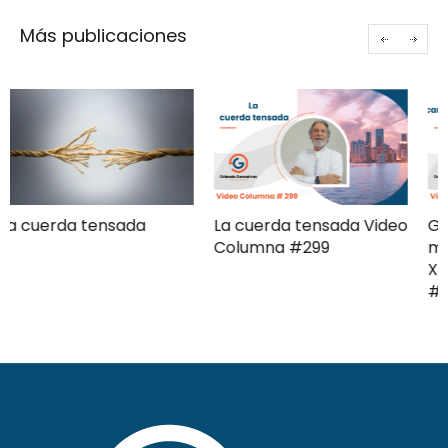
Más publicaciones
La cuerda tensada Video
Gerencia de campaña
Columna #299
moderna Clave ComPol
XXXI Video Columna
#297