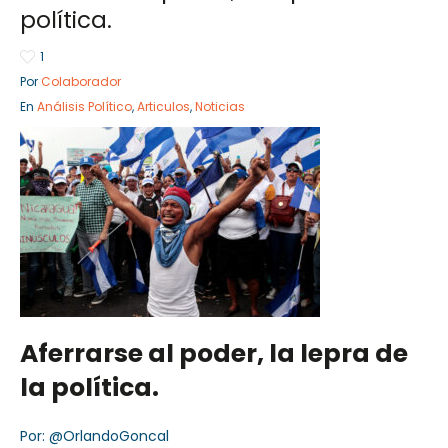
política.
1
Por
Colaborador
Sector Público
Empresa Privada
En
Análisis Político
,
Articulos
,
Noticias
Servicios
Servicios
Aferrarse al poder, la lepra de
la política.
Por: @OrlandoGoncal