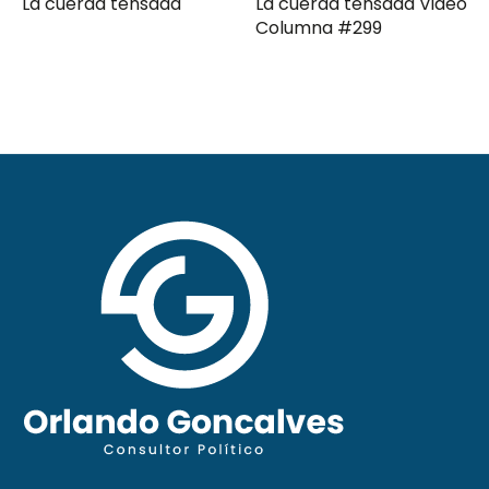
La cuerda tensada Video
Gerencia de campaña
Columna #299
moderna Clave ComPol
XXXI Video Columna
#297