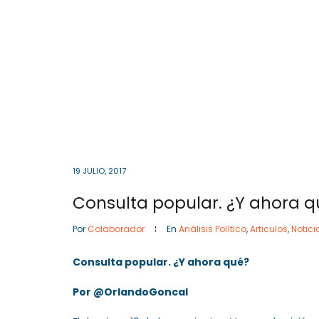
Cota
, Cundinamarca
Colombia
57- 601
Inicio
19 JULIO, 2017
Consulta popular. ¿Y ahora q
Por
Colaborador
En
Análisis Político
,
Articulos
,
Notici
Consulta popular. ¿Y ahora qué?
Por @OrlandoGoncal