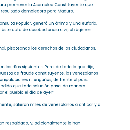
 para promover la Asamblea Constituyente que
a resultado demoledora para Maduro.
Consulta Popular, generó un ánimo y una euforia,
n éste acto de desobediencia civil, el régimen
nal, pisoteando los derechos de los ciudadanos,
os días siguientes. Pero, de todo lo que dijo,
opuesta de fraude constituyente, los venezolanos
nipulaciones ni engaños, de frente al país,
tendido que toda solución pasa, de manera
 el pueblo el día de ayer”.
ente, salieron miles de venezolanos a criticar y a
an respaldado, y, adicionalmente le han