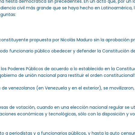
una fiesta democrática sin precedentes. En un acto que, por un l
ediencia civil más grande que se haya hecho en Latinoamérica,
eguntas:
onstituyente propuesta por Nicolás Maduro sin la aprobación pr
do funcionario público obedecer y defender la Constitución del 
s Poderes Públicos de acuerdo a lo establecido en la Constitució
bierno de unión nacional para restituir el orden constitucional
de venezolanos (en Venezuela y en el exterior), se movilizaron, h
mesas de votación, cuando en una elección nacional regular se ut
aciones económicas y tecnológicas, sólo con la disposición y vo
a periodistas y a funcionarios públicos, y hasta la auto censu