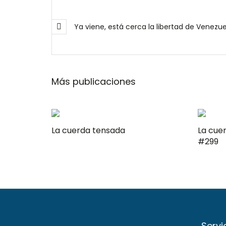
Ya viene, está cerca la libertad de Venezue
Más publicaciones
La cuerda tensada
La cuerda t
#299
Servi