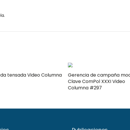
la.
ensada Video Columna
Gerencia de campaña mo
Clave ComPol XXXI Video
Columna #297
cios
Publicaciones