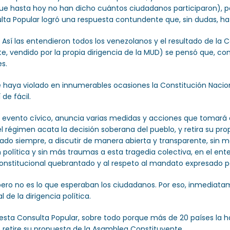
(que hasta hoy no han dicho cuántos ciudadanos participaron),
lta Popular logró una respuesta contundente que, sin dudas, h
Así las entendieron todos los venezolanos y el resultado de la 
te, vendido por la propia dirigencia de la MUD) se pensó que, co
es.
ue haya violado en innumerables ocasiones la Constitución Nacio
de fácil.
vento cívico, anuncia varias medidas y acciones que tomará en l
l régimen acata la decisión soberana del pueblo, y retira su pr
ado siempre, a discutir de manera abierta y transparente, sin ma
política y sin más traumas a esta tragedia colectiva, en el en
constitucional quebrantado y al respeto al mandato expresado por
pero no es lo que esperaban los ciudadanos. Por eso, inmediatam
l de la dirigencia política.
sta Consulta Popular, sobre todo porque más de 20 países la h
 retire su propuesta de la Asamblea Constituyente.