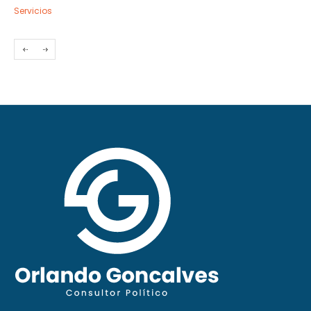
Servicios
Servic