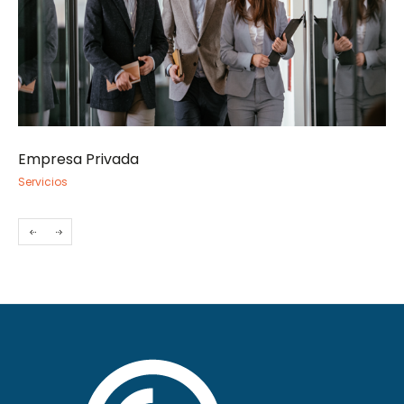
Empresa Privada
So
Servicios
Ser