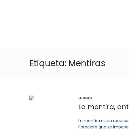
Cota
, Cundinamarca
Colombia
57- 601
Inicio
Etiqueta:
Mentiras
ENTRADA
La mentira es un recurs
Pareciera que se impone el