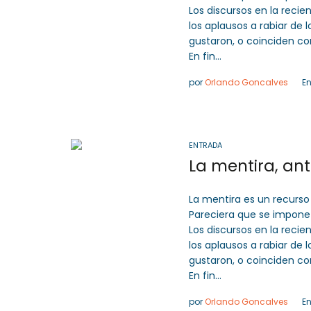
Los discursos en la reci
los aplausos a rabiar de l
gustaron, o coinciden co
En fin…
por
Orlando Goncalves
E
ENTRADA
La mentira, ant
La mentira es un recurs
Pareciera que se impone el
Los discursos en la reci
los aplausos a rabiar de l
gustaron, o coinciden co
En fin…
por
Orlando Goncalves
E