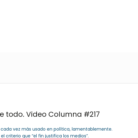
 757 72 76
og@orlandogoncalves.net
Orlando Goncalves
Servicios
Publicacione
La mentira, ante todo. Video Columna #217
o cada vez más usado en política, lamentablemente.
 criterio que “el fin justifica los medios”.