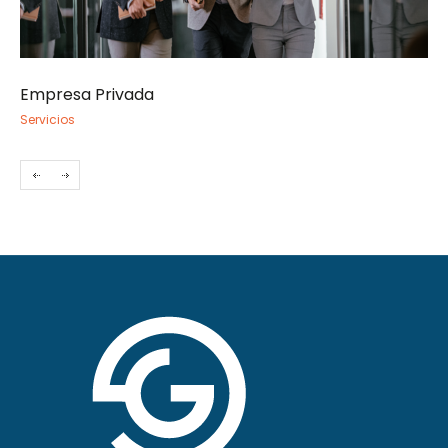
Empresa Privada
Socie
Servicios
Servic