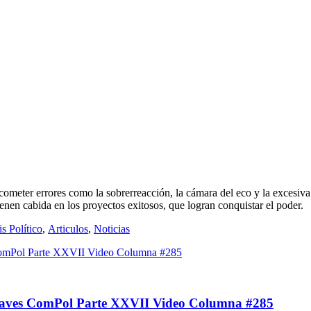
 cometer errores como la sobrerreacción, la cámara del eco y la excesiv
enen cabida en los proyectos exitosos, que logran conquistar el poder.
is Político
,
Articulos
,
Noticias
Otros errores en la comunicación política moderna Claves ComPol Parte XXVII Video Columna #285