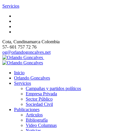
Servicios
Cota
, Cundinamarca
Colombia
57- 601 757 72 76
og@orlandogoncalves.net
Inicio
Orlando Goncalves
Servicios
Campañas y partidos políticos
Empresa Privada
Sector Público
Sociedad Civil
Publicaciones
Articulos
Bibliografía
Video Columnas
Noticias