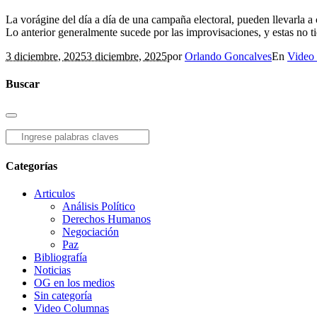
La vorágine del día a día de una campaña electoral, pueden llevarla a
Lo anterior generalmente sucede por las improvisaciones, y estas no ti
3 diciembre, 2025
3 diciembre, 2025
por
Orlando Goncalves
En
Video
Buscar
Categorías
Articulos
Análisis Político
Derechos Humanos
Negociación
Paz
Bibliografía
Noticias
OG en los medios
Sin categoría
Video Columnas