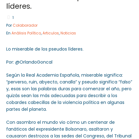
líderes.
1
Por
Colaborador
Sector Público
Empresa Privada
En
Análisis Político
,
Articulos
,
Noticias
Servicios
Servicios
Lo miserable de los pseudos líderes.
Por: @OrlandoGoncal
Según la Real Academia Española, miserable significa:
“perverso, ruin, abyecto, canalla” y pseudo significa “falso”
y, esas son las palabras duras para comenzar el año, pero
quizás sean las más adecuadas para describir a los
cobardes cabecillas de la violencia política en algunas
partes del planeta.
Con asombro el mundo vio cómo un centenar de
fanáticos del expresidente Bolsonaro, asaltaron y
causaron destrozos a las sedes del Congreso, del Tribunal