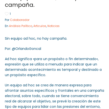
campaña.
1
Por
Colaborador
Sector Público
Empresa Privad
En
Análisis Político
,
Articulos
,
Noticias
Servicios
Servicios
Sin equipo ad hoc, no hay campaña.
Por: @OrlandoGoncal
Ad hoc significa «para un propósito o fin determinado»,
expresión que se utiliza a menudo para indicar que un
determinado acontecimiento es temporal y destinado a
un propósito específico.
Un equipo ad hoc se crea de manera expresa para
afrontar asuntos específicos y frontales en una campaña
electoral, sobre todo, cuando se tiene convencimiento
real de alcanzar el objetivo, se prevé la creación de este
tipo de equipos para lidiar con las presiones del entorno,