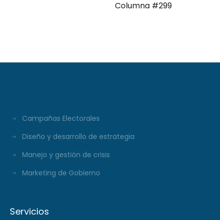
Columna #299
moderna Clave ComPol
XXXI Video Columna
#297
Campañas Electorales
Diseño y desarrollo de estrategia
Manejo y gestión de crisis
Marketing de Gobierno
Servicios