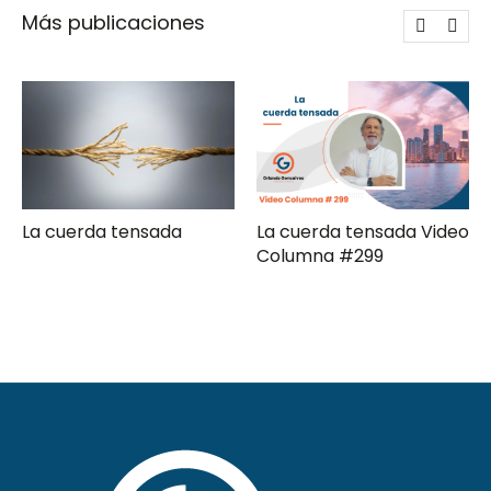
Más publicaciones
La cuerda tensada Video
Gerencia de campaña
Columna #299
moderna Clave ComPol
XXXI Video Columna
#297