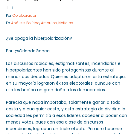
1
Por
Colaborador
En
Análisis Político
,
Articulos
,
Noticias
Sector Público
Empresa Privada
Servicios
Servicios
¿Se apaga la hiperpolarización?
Por: @OrlandoGoncal
Los discursos radicales, estigmatizantes, incendiarios e
hiperpolarizantes han sido protagonistas durante al
menos dos décadas. Quienes adoptaron esta estrategia,
en su mayoría lograron éxitos electorales, aunque con
ello les hacían un gran daño a las democracias.
Parecía que nada importaba, solamente ganar, a toda
costa y a cualquier costo, y esta estrategia de dividir a la
sociedad les permitía a esos líderes acceder al poder con
menos votos, pues con esa clase de discursos
incendiarios, lograban un triple efecto. Primero hacerse