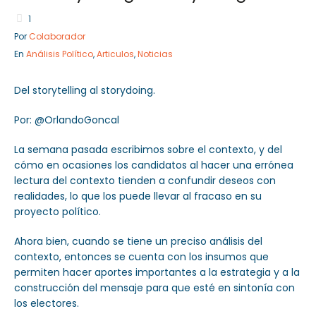
1
Por
Colaborador
En
Análisis Político
,
Articulos
,
Noticias
Sector Público
Empresa Privada
Servicios
Servicios
Del storytelling al storydoing.
Por: @OrlandoGoncal
La semana pasada escribimos sobre el contexto, y del
cómo en ocasiones los candidatos al hacer una errónea
lectura del contexto tienden a confundir deseos con
realidades, lo que los puede llevar al fracaso en su
proyecto político.
Ahora bien, cuando se tiene un preciso análisis del
contexto, entonces se cuenta con los insumos que
permiten hacer aportes importantes a la estrategia y a la
construcción del mensaje para que esté en sintonía con
los electores.