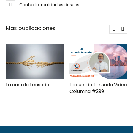
Contexto: realidad vs deseos
Más publicaciones
da
La cuerda tensada Video
Gerencia de camp
Columna #299
moderna Clave ComPol
XXXI Video Columna
#297