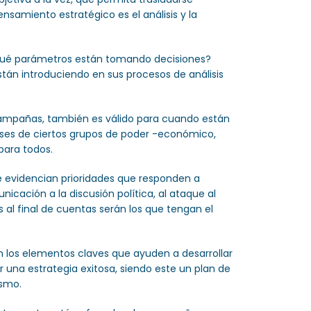
ensamiento estratégico es el análisis y la
o qué parámetros están tomando decisiones?
án introduciendo en sus procesos de análisis
 campañas, también es válido para cuando están
reses de ciertos grupos de poder -económico,
para todos.
e evidencian prioridades que responden a
icación a la discusión política, al ataque al
s al final de cuentas serán los que tengan el
 los elementos claves que ayuden a desarrollar
una estrategia exitosa, siendo este un plan de
ismo.