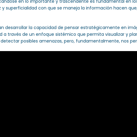
ándose en lo importante y trascendente es fundamental en los 
 y superficialidad con que se maneja la información hacen que,
an desarrollar la capacidad de pensar estratégicamente en imágen
ad a través de un enfoque sistémico que permita visualizar y plan
, detectar posibles amenazas, pero, fundamentalmente, nos per