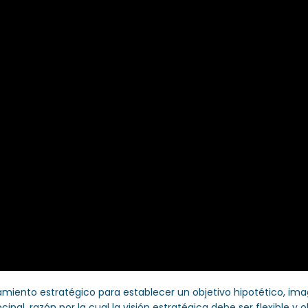
miento estratégico para establecer un objetivo hipotético, imag
ncipal, razón por la cual la visión estratégica debe ser flexible y 