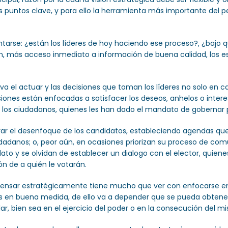
os puntos clave, y para ello la herramienta más importante del p
ntarse: ¿están los líderes de hoy haciendo ese proceso?, ¿baj
 más acceso inmediato a información de buena calidad, los est
va el actuar y las decisiones que toman los líderes no solo en
siones están enfocadas a satisfacer los deseos, anhelos o inte
en los ciudadanos, quienes les han dado el mandato de gobernar 
ar el desenfoque de los candidatos, estableciendo agendas qu
dadanos; o, peor aún, en ocasiones priorizan su proceso de comun
dato y se olvidan de establecer un dialogo con el elector, quiene
n de a quién le votarán.
 pensar estratégicamente tiene mucho que ver con enfocarse en
s en buena medida, de ello va a depender que se pueda obtener 
r, bien sea en el ejercicio del poder o en la consecución del m