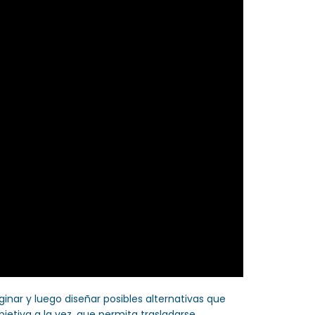
inar y luego diseñar posibles alternativas que
objetiva a la vez, que permita trasladarse