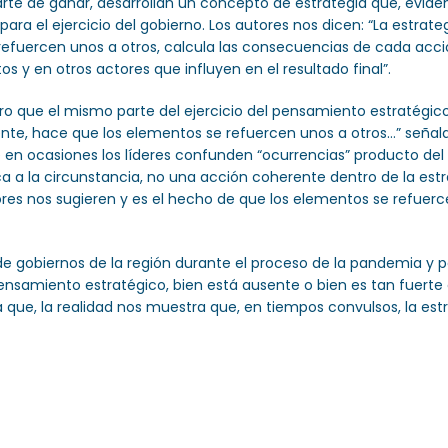
El arte de ganar, desarrollan un concepto de estrategia que, e
ara el ejercicio del gobierno. Los autores nos dicen: “La estrat
fuercen unos a otros, calcula las consecuencias de cada acción
os y en otros actores que influyen en el resultado final”.
ro que el mismo parte del ejercicio del pensamiento estratégico
nte, hace que los elementos se refuercen unos a otros…” señal
en ocasiones los líderes confunden “ocurrencias” producto del f
 a la circunstancia, no una acción coherente dentro de la estra
es nos sugieren y es el hecho de que los elementos se refuercen
s de gobiernos de la región durante el proceso de la pandemia y 
nsamiento estratégico, bien está ausente o bien es tan fuerte e
ue, la realidad nos muestra que, en tiempos convulsos, la estra