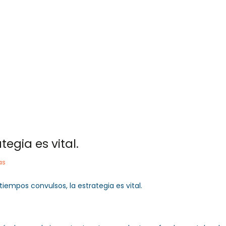
 757 72 76
og@orlandogoncalves.net
Orlando Goncalves
Servicios
Publicacione
egia es vital.
as
tiempos convulsos, la estrategia es vital.