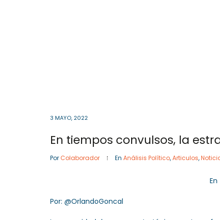
Cota
, Cundinamarca
Colombia
57- 601
Inicio
3 MAYO, 2022
En tiempos convulsos, la estrat
Por
Colaborador
En
Análisis Político
,
Articulos
,
Notici
En 
Por: @OrlandoGoncal